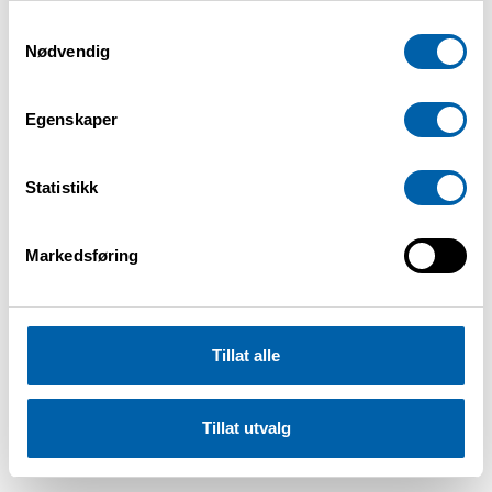
Personer med gresspollenallergi kan
Samtykkevalg
likevel ha nytte av å starte forebyggende
Nødvendig
allergimedisinering fra neste uke, særlig
dersom de vanligvis opplever sterke
Egenskaper
symptomer i gresspollensesongen.
Statistikk
– De som vet at de reagerer på
gresspollen, bør følge nøye med på
pollenvarselet og starte forebyggende
Markedsføring
behandling i god tid før symptomene blir
sterke, sier González Roldán.
Tillat alle
NAAF anbefaler at pollenallergikere følger
oppdaterte varsler regelmessig via
Tillat utvalg
pollenvarsel.no
.