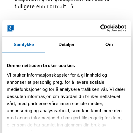
tidligere enn normalt i år.
– Selv om gresspollensesongen ikke har
startet ennå, ser vi flere tegn på at de
første gresspollenkornene kan dukke opp
Samtykke
Detaljer
Om
tidligere enn normalt i år. Vi følger
utviklingen nøye gjennom målinger,
værdata og blomstringsobservasjoner,
Denne nettsiden bruker cookies
sier Nestor González Roldán,
Vi bruker informasjonskapsler for å gi innhold og
seniorforsker pollen i NAAF.
annonser et personlig preg, for å levere sosiale
mediefunksjoner og for å analysere trafikken vår. Vi deler
Utviklingen av gresspollensesongen vil
dessuten informasjon om hvordan du bruker nettstedet
vårt, med partnerne våre innen sosiale medier,
fortsatt kunne variere lokalt avhengig av
annonsering og analysearbeid, som kan kombinere den
temperatur, nedbør og
med annen informasjon du har gjort tilgjengelig for dem,
vegetasjonsutvikling de kommende ukene.
eller som de har samlet inn gjennom din bruk av
tjenestene deres.