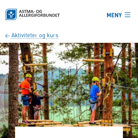
Hopp til hovedinnhold
MENY
Aktiviteter og kurs
←