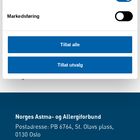
innen torsdag 28.05.26
Markedsføring
Husk å oppgi:
Tillat alle
hvor mange dere er
eventuelle allergier/matbehov
Tillat utvalg
Vi gleder oss til å se dere!
😊
Norges Astma- og Allergiforbund
Postadresse: PB 6764, St. Olavs plass,
0130 Oslo