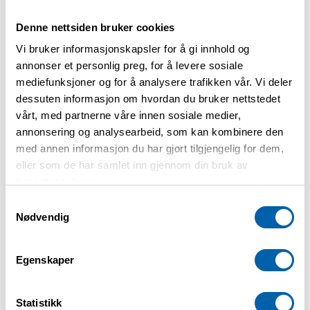
Denne nettsiden bruker cookies
Norges Astma- og Allergiforbundet Indre
Vi bruker informasjonskapsler for å gi innhold og
Østfold inviterer til en hyggelig og
annonser et personlig preg, for å levere sosiale
familievennlig dag i aktivitetsparken i
mediefunksjoner og for å analysere trafikken vår. Vi deler
Våler.
dessuten informasjon om hvordan du bruker nettstedet
vårt, med partnerne våre innen sosiale medier,
annonsering og analysearbeid, som kan kombinere den
Det blir aktiviteter og klatring for store og
med annen informasjon du har gjort tilgjengelig for dem,
små, og etter endt aktivitet griller vi
eller som de har samlet inn gjennom din bruk av
pølser og koser oss sammen.
tjenestene deres.
Samtykkevalg
Nødvendig
Vi håper dere vil bli med på en morsom og
sosial dag fylt med aktiviteter.
Egenskaper
Påmelding sendes til:
naafindre@gmail.com
Statistikk