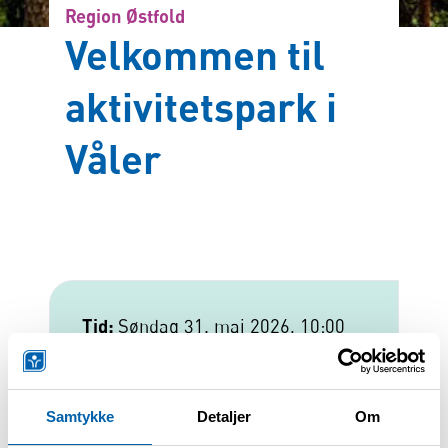
Region Østfold
Velkommen til
aktivitetspark i
Våler
Tid:
Søndag 31. mai 2026, 10:00
Pris:
Gratis for medlemmer
Påmeldingsfrist:
Torsdag 28. mai
2026, 0:00
Samtykke
Detaljer
Om