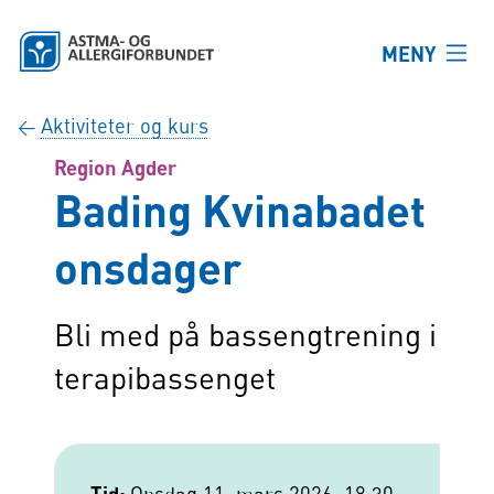
Hopp til hovedinnhold
MENY
Aktiviteter og kurs
←
Region Agder
Bading Kvinabadet
onsdager
Bli med på bassengtrening i
terapibassenget
Tid: