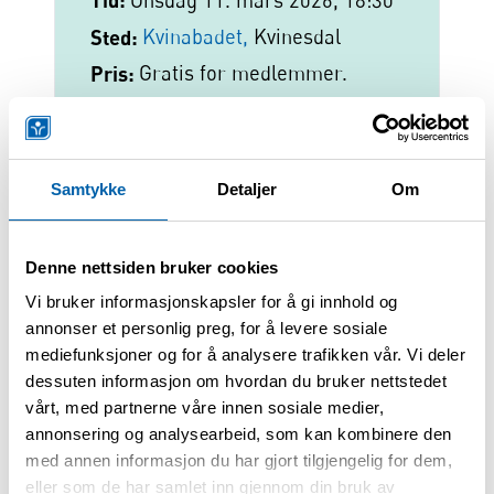
Onsdag 11. mars 2026, 18:30
Sted:
Kvinabadet,
Kvinesdal
Pris:
Gratis for medlemmer.
Norges Astma- og Allergiforbund Lister
Samtykke
Detaljer
Om
lokallag har bading i terapibassenget i
Kvinabadet onsdager fra kl.
18.30 – 20.30
Denne nettsiden bruker cookies
Vi bruker informasjonskapsler for å gi innhold og
Vi følger skoleruta for denne aktiviteten.
annonser et personlig preg, for å levere sosiale
Ingen skole, ingen bading.
mediefunksjoner og for å analysere trafikken vår. Vi deler
dessuten informasjon om hvordan du bruker nettstedet
Alle våre arrangementer er røyk- og
vårt, med partnerne våre innen sosiale medier,
parfymefrie. Vi ber dere møte uten
annonsering og analysearbeid, som kan kombinere den
parfyme. Har dere dyr, skift rett før du
med annen informasjon du har gjort tilgjengelig for dem,
eller som de har samlet inn gjennom din bruk av
drar, slik at dyreallergener ikke blir med.