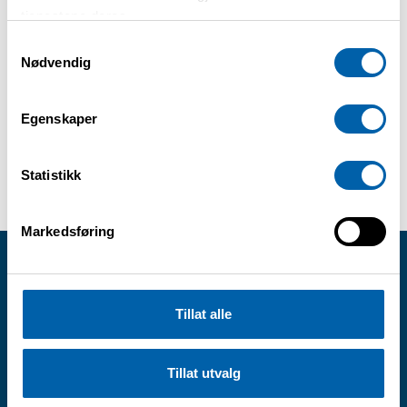
tjenestene deres.
Om du røyker, ikke røyk før
arrangementet.
Samtykkevalg
Nødvendig
For mer info, kontakt:
Egenskaper
Leder Geir Stølen, e-post:
Statistikk
geistoe@online.no
Markedsføring
Norges Astma- og Allergiforbund
Tillat alle
Postadresse: PB 6764, St. Olavs plass,
0130 Oslo
Besøksadresse: St Olavs gate 25, 0166
Tillat utvalg
Oslo