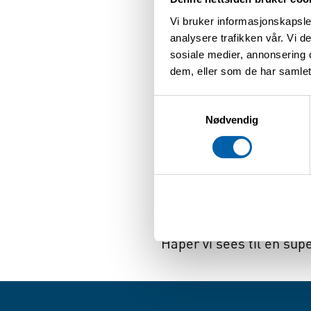
Vi bruker informasjonskapsler
Praktisk info:
analysere trafikken vår. Vi 
Barn under 12 år må ha 
sosiale medier, annonsering 
Beregn 3- 4 timer i løyp
dem, eller som de har samlet
Mulighet for ekstra utf
Ta med hansker (kan ogs
Samtykkevalg
Nødvendig
Vi dekker enkel grillmat
Mer informasjon finner 
Håper vi sees til en sup