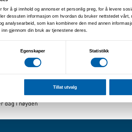
 for å gi innhold og annonser et personlig preg, for å levere sos
deler dessuten informasjon om hvordan du bruker nettstedet vårt,
følge av voksen i løypene
og analysearbeid, som kan kombinere den med annen informasjon d
ene
 inn gjennom din bruk av tjenestene deres.
ordring med Ættestupet
å kjøpes på stedet)
Egenskaper
Statistikk
 og drikke, men det er lurt å ta med ekstra drikke s
dere på:
klatringpagrensen.no
Tillat utvalg
er dag i høyden