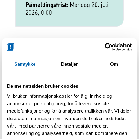
Påmeldingsfrist:
Mandag 20. juli
2026, 0:00
🏃‍♀️🌿 BLI MED PÅ OPPTUR I HALDEN 🌿🏃‍♂️
NAAF Region Østfold inviterer til et sosialt
Samtykke
Detaljer
Om
og aktivt treningstilbud utendørs i flotte
omgivelser 😊
Denne nettsiden bruker cookies
Vi bruker informasjonskapsler for å gi innhold og
📍 Venås og Festningen i Halden
annonser et personlig preg, for å levere sosiale
📅 Oppstart august 2026
mediefunksjoner og for å analysere trafikken vår. Vi deler
🕔 Mandager og torsdager kl. 17.15–18.15
dessuten informasjon om hvordan du bruker nettstedet
vårt, med partnerne våre innen sosiale medier,
annonsering og analysearbeid, som kan kombinere den
Opptur passer for deg som ønsker: