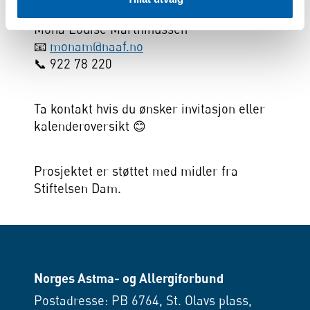
gjøres til:
Mona Louise Marthinussen
📧
monam@naaf.no
📞 922 78 220
Ta kontakt hvis du ønsker invitasjon eller
kalenderoversikt 😊
Prosjektet er støttet med midler fra
Stiftelsen Dam.
Norges Astma- og Allergiforbund
Postadresse: PB 6764, St. Olavs plass,