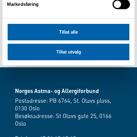
Parkering: Gratis
Markedsføring
Påmelding
Påmeldingen er bindende, og førstemann
Tillat alle
til mølla-prinsippet gjelder.
E-post:
region.ostfold@naaf.no
Telefon: 922 62 818 (Mona Marthinussen)
Tillat utvalg
Norges Astma- og Allergiforbund
Postadresse: PB 6764, St. Olavs plass,
0130 Oslo
Besøksadresse: St Olavs gate 25, 0166
Oslo