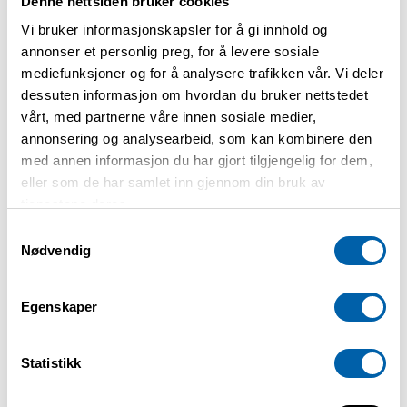
Denne nettsiden bruker cookies
Vi bruker informasjonskapsler for å gi innhold og
annonser et personlig preg, for å levere sosiale
Februar: 17/2, 24/2
mediefunksjoner og for å analysere trafikken vår. Vi deler
Mars: 3/3, 10/3, 17/3, 24/3
dessuten informasjon om hvordan du bruker nettstedet
April: 7/4, 14/4, 21/4, 28/4
vårt, med partnerne våre innen sosiale medier,
annonsering og analysearbeid, som kan kombinere den
Mai: 5/5, 12/5, 19/5, 26/5
med annen informasjon du har gjort tilgjengelig for dem,
Juni: 2/6, 9/6, 16/6
eller som de har samlet inn gjennom din bruk av
tjenestene deres.
Samtykkevalg
Praktisk informasjon
Nødvendig
Pris: Gratis for medlemmer
Egenskaper
Målgruppe: Voksne og seniorer
Adresse: Blekkspruten, Evjeløkka 5,
Statistikk
1661 Rolvsøy