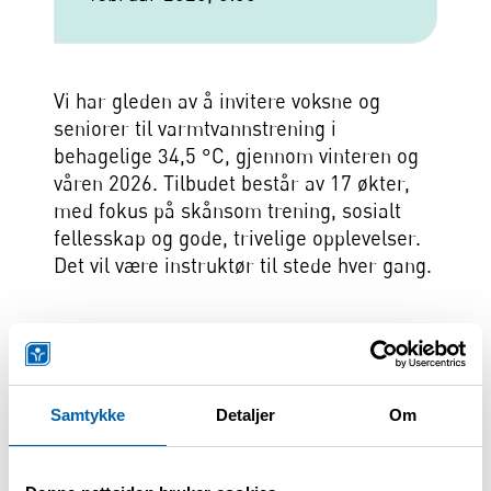
Vi har gleden av å invitere voksne og
seniorer til varmtvannstrening i
behagelige 34,5 °C, gjennom vinteren og
våren 2026. Tilbudet består av 17 økter,
med fokus på skånsom trening, sosialt
fellesskap og gode, trivelige opplevelser.
Det vil være instruktør til stede hver gang.
Program
Tidspunkt:
Oppmøte kl. 18:45
Samtykke
Detaljer
Om
Varmtvannsbading/trening kl. 19:00–20:00
Datoer (hver tirsdag):