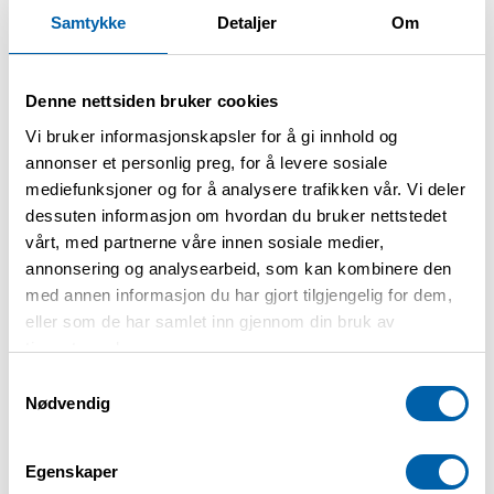
deltakere. 40 kr for drop-in
Samtykke
Detaljer
Om
(kun torsdager)
Denne nettsiden bruker cookies
Vi bruker informasjonskapsler for å gi innhold og
Øvre Romerike storlag inviterer sine
annonser et personlig preg, for å levere sosiale
medlemmer til svømmetrening på Råholt
mediefunksjoner og for å analysere trafikken vår. Vi deler
bad. Hver tirsdag 11.00 - 12.00 og torsdag
dessuten informasjon om hvordan du bruker nettstedet
9.00 - 10.00. Varmtvannsbassenget er
vårt, med partnerne våre innen sosiale medier,
reservert for våre medlemmer for
annonsering og analysearbeid, som kan kombinere den
gruppetrening. Tilbudet er tilrettelagt for
med annen informasjon du har gjort tilgjengelig for dem,
pasienter med kols og astma.
eller som de har samlet inn gjennom din bruk av
tjenestene deres.
Påmelding
Samtykkevalg
Nødvendig
Ta kontakt med May Klingenberg på
Egenskaper
telefonnummer:
40232905
for påmelding.