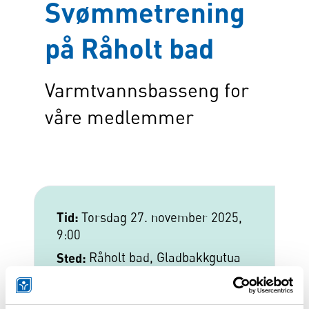
Svømmetrening
på Råholt bad
Varmtvannsbasseng for
våre medlemmer
Tid:
Torsdag 27. november 2025,
9:00
Sted:
Råholt bad,
Gladbakkgutua
4, 2070 Råholt
Pris:
35 kr per gang for faste