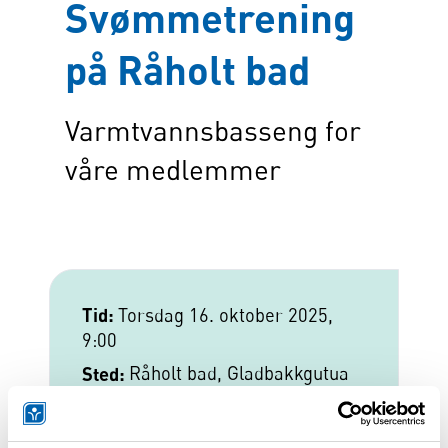
Svømmetrening
på Råholt bad
Varmtvannsbasseng for
våre medlemmer
Tid:
Torsdag 16. oktober 2025,
9:00
Sted:
Råholt bad,
Gladbakkgutua
4, 2070 Råholt
Pris:
35 kr per gang for faste