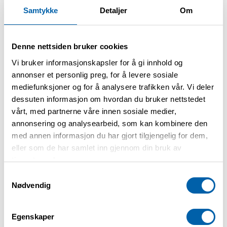
deltakere. 40 kr for drop-in
Samtykke
Detaljer
Om
(kun torsdager)
Denne nettsiden bruker cookies
Vi bruker informasjonskapsler for å gi innhold og
Øvre Romerike storlag inviterer sine
annonser et personlig preg, for å levere sosiale
medlemmer til svømmetrening på Råholt
mediefunksjoner og for å analysere trafikken vår. Vi deler
bad. Hver tirsdag 11.00 - 12.00 og torsdag
dessuten informasjon om hvordan du bruker nettstedet
9.00 - 10.00. Varmtvannsbassenget er
vårt, med partnerne våre innen sosiale medier,
reservert for våre medlemmer for
annonsering og analysearbeid, som kan kombinere den
gruppetrening. Tilbudet er tilrettelagt for
med annen informasjon du har gjort tilgjengelig for dem,
pasienter med kols og astma.
eller som de har samlet inn gjennom din bruk av
tjenestene deres.
Påmelding
Samtykkevalg
Nødvendig
Ta kontakt med May Klingenberg på
Egenskaper
telefonnummer:
40232905
for påmelding.