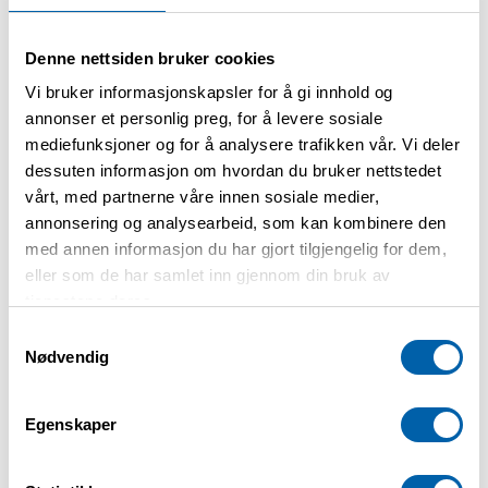
Datoer (hver tirsdag):
Denne nettsiden bruker cookies
Vi bruker informasjonskapsler for å gi innhold og
Februar: 17/2, 24/2
annonser et personlig preg, for å levere sosiale
mediefunksjoner og for å analysere trafikken vår. Vi deler
Mars: 3/3, 10/3, 17/3, 24/3
dessuten informasjon om hvordan du bruker nettstedet
April: 7/4, 14/4, 21/4, 28/4
vårt, med partnerne våre innen sosiale medier,
Mai: 5/5, 12/5, 19/5, 26/5
annonsering og analysearbeid, som kan kombinere den
med annen informasjon du har gjort tilgjengelig for dem,
Juni: 2/6, 9/6, 16/6
eller som de har samlet inn gjennom din bruk av
tjenestene deres.
Praktisk informasjon
Samtykkevalg
Nødvendig
Pris: Gratis for medlemmer
Egenskaper
Målgruppe: Voksne og seniorer
Adresse: Blekkspruten, Evjeløkka 5,