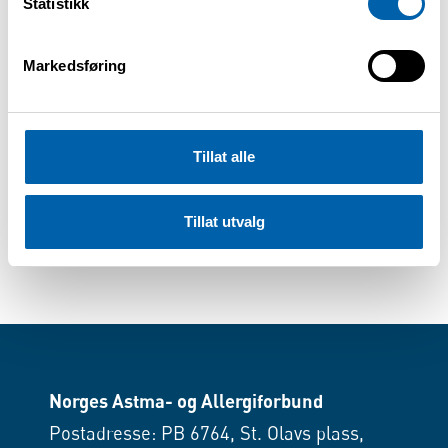
Statistikk
1661 Rolvsøy
Parkering: Gratis
Markedsføring
Påmelding
Påmeldingen er bindende, og førstemann
til mølla-prinsippet gjelder.
Tillat alle
E-post:
region.ostfold@naaf.no
Telefon: 922 62 818 (Mona Marthinussen)
Tillat utvalg
Norges Astma- og Allergiforbund
Postadresse: PB 6764, St. Olavs plass,