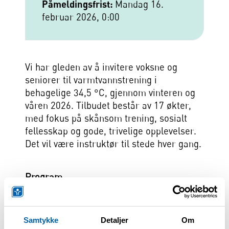
Påmeldingsfrist:
Mandag 16.
februar 2026, 0:00
Vi har gleden av å invitere voksne og
seniorer til varmtvannstrening i
behagelige 34,5 °C, gjennom vinteren og
våren 2026. Tilbudet består av 17 økter,
med fokus på skånsom trening, sosialt
fellesskap og gode, trivelige opplevelser.
Det vil være instruktør til stede hver gang.
Program
Tidspunkt:
Oppmøte kl. 18:45
Varmtvannsbading/trening kl. 19:00–20:00
Samtykke
Detaljer
Om