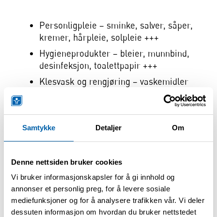
Personligpleie – sminke, salver, såper,
kremer, hårpleie, solpleie +++
Hygieneprodukter – bleier, munnbind,
desinfeksjon, toalettpapir +++
Klesvask og rengjøring – vaskemidler
til klær, rengjøringsprodukter,
oppvaskmidler +++
Produkter til kjæledyr – øyedråper,
Samtykke
Detaljer
Om
wipes, sjampo
Maling
Denne nettsiden bruker cookies
Vi bruker informasjonskapsler for å gi innhold og
Følgende produktkategorier over nye
annonser et personlig preg, for å levere sosiale
produkter er under utvikling:
mediefunksjoner og for å analysere trafikken vår. Vi deler
dessuten informasjon om hvordan du bruker nettstedet