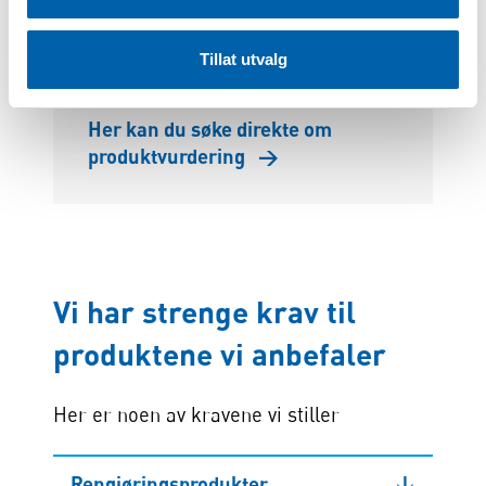
Maja Aas - maja.aas@naaf.no
Tillat utvalg
Her kan du søke direkte om
produktvurdering
→
Vi har strenge krav til
produktene vi anbefaler
Her er noen av kravene vi stiller
Rengjøringsprodukter
↓