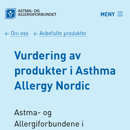
Hopp til hovedinnhold
MENY
Om oss
Anbefalte produkter
←
←
Vurdering av
produkter i Asthma
Allergy Nordic
Astma- og
Allergiforbundene i