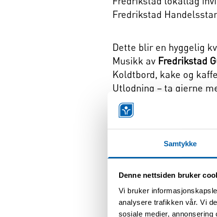
Fredrikstad lokallag invi
Fredrikstad Handelssta
Dette blir en hyggelig k
Musikk av
Fredrikstad G
Koldtbord, kake og kaff
Utlodning – ta gjerne me
Aldersgrense: 18 år
Festen er alkoholfri
Samtykke
Drikke til maten er inklu
Denne nettsiden bruker coo
Påmelding (bindende) i
Vi bruker informasjonskapsler
Lokallagsleder Liv Beri
analysere trafikken vår. Vi 
📞 922 62 818
sosiale medier, annonsering 