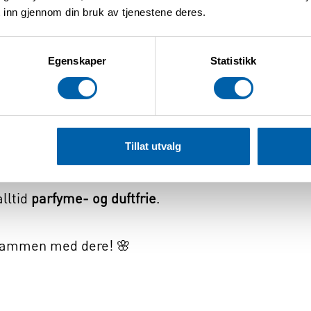
il.com
 inn gjennom din bruk av tjenestene deres.
Egenskaper
Statistikk
n
Tillat utvalg
ier
lltid
parfyme- og duftfrie
.
e sammen med dere! 🌸