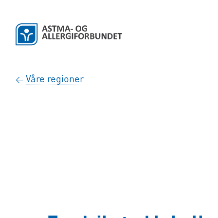
Hopp til hovedinnhold
Våre regioner
←