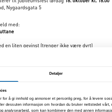
terer til jubileumsfest lørdag
18. oktober kl. 18.00
nd, Nygaardsgata 5
veld med:
uttane
e
d en liten gevinst (trenger ikke være dyrt)
Detaljer
dert, resten kjøper du selv
kies
nnen 30. september:
 for å gi innhold og annonser et personlig preg, for å levere sos
t Ødegård
deler dessuten informasjon om hvordan du bruker nettstedet vårt,
og analysearbeid, som kan kombinere den med annen informasjon d