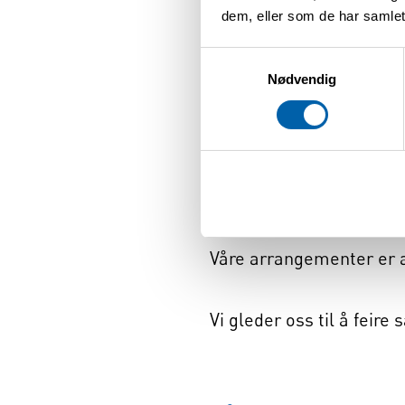
📧
naaffredrikstad@gma
dem, eller som de har samlet
Samtykkevalg
Ved påmelding oppgi:
Nødvendig
Fornavn og etternav
E-postadresse
Eventuelle matallerg
Våre arrangementer er a
Vi gleder oss til å feir