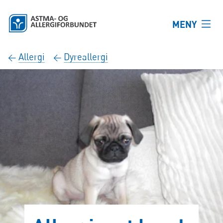
Hopp til hovedinnhold
MENY
Allergi
Dyreallergi
←
←