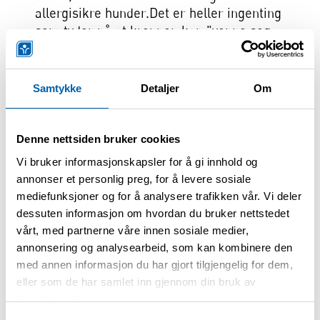
allergisikre hunder.Det er heller ingenting
som tyder på at kroppen kan "venne seg
til" at man har pelsdyr hjemme.
Samtykke
Detaljer
Om
Hør vår podkastepisode om
hunder og allergi
→
Denne nettsiden bruker cookies
Vi bruker informasjonskapsler for å gi innhold og
annonser et personlig preg, for å levere sosiale
mediefunksjoner og for å analysere trafikken vår. Vi deler
Behandling av allergi mot
dessuten informasjon om hvordan du bruker nettstedet
vårt, med partnerne våre innen sosiale medier,
hund
annonsering og analysearbeid, som kan kombinere den
med annen informasjon du har gjort tilgjengelig for dem,
eller som de har samlet inn gjennom din bruk av
Den beste behandlingen for hundeallergi
tjenestene deres.
er å ikke ha hund i hjemmet hvis du, eller