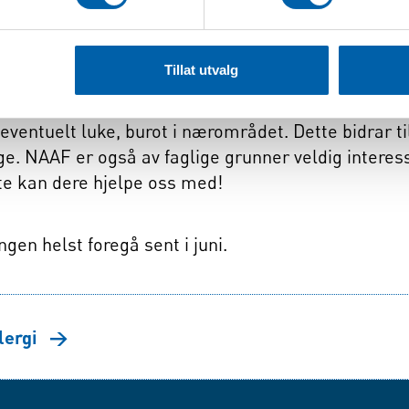
plantene som allerede finnes i nordlige deler av land
 som øker bestanden.
Tillat utvalg
iforbund håper derfor at også grupper i Nord-Norg
 eventuelt luke, burot i nærområdet. Dette bidrar t
. NAAF er også av faglige grunner veldig interesse
te kan dere hjelpe oss med!
gen helst foregå sent i juni.
lergi
→