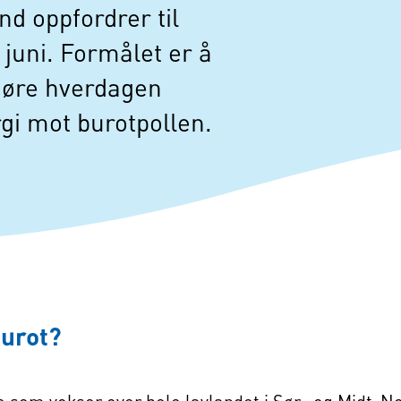
d oppfordrer til
 juni. Formålet er å
gjøre hverdagen
gi mot burotpollen.
Burot?