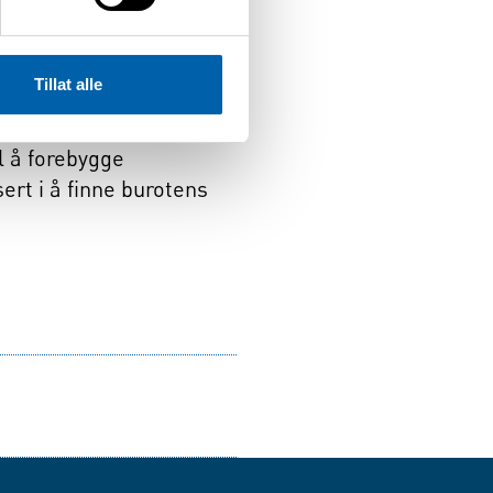
et, slik at disse ikke får
Tillat alle
e vil delta på Aksjon
il å forebygge
rt i å finne burotens