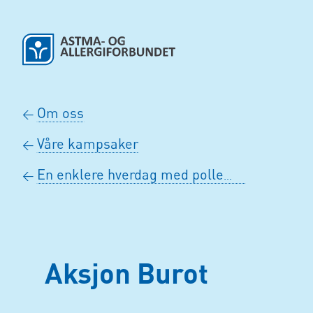
Hopp til hovedinnhold
Om oss
←
Våre kampsaker
←
En enklere hverdag med pollenallergi
←
Aksjon Burot