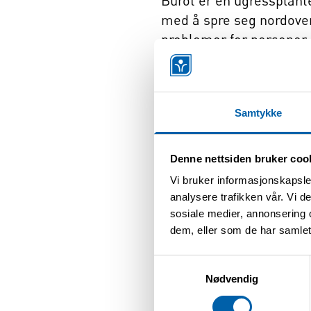
Burot er en ugressplant
med å spre seg nordover
problemer for personer 
Buroten blomstrer fra 15
planter! Heldigvis spres
Samtykke
luking av burot i nærmilj
personer i området som 
Denne nettsiden bruker coo
ved at færre blir ekspon
Vi bruker informasjonskapsler
juni, i god tid før plante
analysere trafikken vår. Vi 
sosiale medier, annonsering 
Aksjon Burot i 
dem, eller som de har samlet
Samtykkevalg
Nødvendig
Burotplanten er heldigvi
likevel blitt observert v