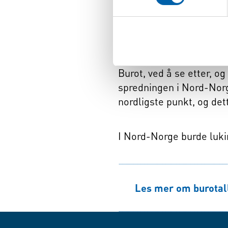
viktigere å fjerne de få 
spre frø til nye planter
Norges Astma- og Allerg
Burot, ved å se etter, og
spredningen i Nord-Norge
nordligste punkt, og det
I Nord-Norge burde lukin
Les mer om burotal