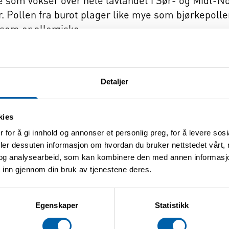
e som vokser over hele lavlandet i Sør- og Midt-No
. Pollen fra burot plager like mye som bjørkepolle
som er allergiske.
. juli–30. august, og én plante kan spre så mye som
 ikke pollenet lenger enn ca. 100-200 meter med vi
Detaljer
øet, før den rekker å blomstre og spre frø, har stor 
har allergi mot burotpollen! Utrydding av burot vi
kies
ert for burotpollen og dermed ikke utvikler allergi
 for å gi innhold og annonser et personlig preg, for å levere sos
n blomstrer.
deler dessuten informasjon om hvordan du bruker nettstedet vårt,
og analysearbeid, som kan kombinere den med annen informasjon d
Nord-Norge
 inn gjennom din bruk av tjenestene deres.
Egenskaper
Statistikk
s ikke like utbredt i Nord-Norge som andre steder
isse steder, blant annet i Lofoten og i Harstad. Det