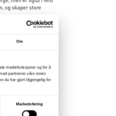
rge, men er også i ferd
n, og skaper store
 700.000 frø til nye
nden. Det betyr at
Om
positiv effekt for
rker også forebyggende,
en. Lukingen bør foregå i
iale mediefunksjoner og for å
 med partnerne våre innen
u har gjort tilgjengelig for
Markedsføring
 i landet, men den har
 kan derfor være desto