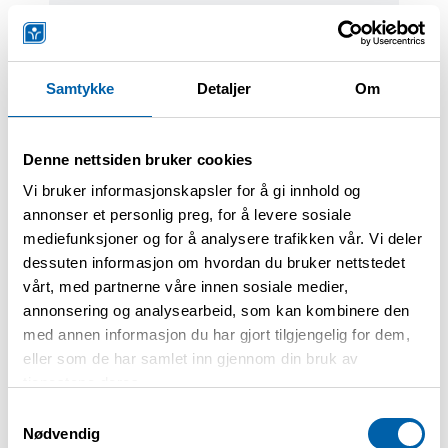
Forskning
Har allergi eller astma
Samtykke
Detaljer
Om
begrenset hverdagen
din?
Denne nettsiden bruker cookies
Har du noen gang måttet si nei til å
Vi bruker informasjonskapsler for å gi innhold og
reise, gå på arrangementer eller
annonser et personlig preg, for å levere sosiale
oppholde deg i offentlige rom fordi
mediefunksjoner og for å analysere trafikken vår. Vi deler
omgivelsene ikke er tilpasset dine
dessuten informasjon om hvordan du bruker nettstedet
Da ønsker vi å høre fra deg.
behov? Det kan være fordi det er
vårt, med partnerne våre innen sosiale medier,
tepper på gulvet som samler støv,
annonsering og analysearbeid, som kan kombinere den
naaf
Allergi
Astma
dyr til stede, dårlig merket mat,
med annen informasjon du har gjort tilgjengelig for dem,
pollen, sterke lukter eller dårlig
eller som de har samlet inn gjennom din bruk av
Transportøkonomisk institutt
luftkvalitet– eller andre forhold som
tjenestene deres.
brukermedvirkning
gjør det vanskelig eller utrygt å
Samtykkevalg
delta.
Nødvendig
06. juni 2026