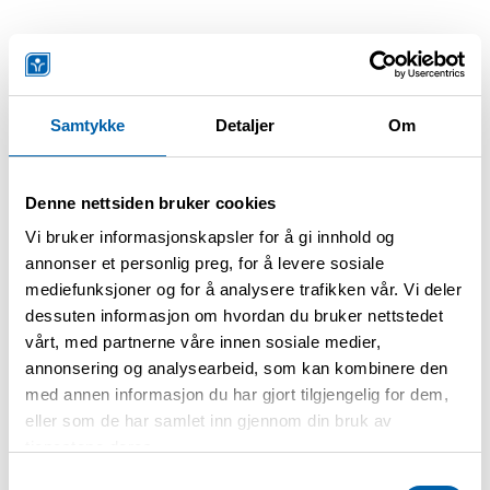
Forskning
Samtykke
Detaljer
Om
Har allergi eller astma
begrenset hverdagen
Denne nettsiden bruker cookies
din?
Vi bruker informasjonskapsler for å gi innhold og
Har du noen gang måttet si nei til å
annonser et personlig preg, for å levere sosiale
reise, gå på arrangementer eller
mediefunksjoner og for å analysere trafikken vår. Vi deler
oppholde deg i offentlige rom fordi
dessuten informasjon om hvordan du bruker nettstedet
omgivelsene ikke er tilpasset dine
vårt, med partnerne våre innen sosiale medier,
Da ønsker vi å høre fra deg.
behov? Det kan være fordi det er
annonsering og analysearbeid, som kan kombinere den
tepper på gulvet som samler støv,
med annen informasjon du har gjort tilgjengelig for dem,
naaf
Allergi
Astma
dyr til stede, dårlig merket mat,
eller som de har samlet inn gjennom din bruk av
tjenestene deres.
pollen, sterke lukter eller dårlig
Transportøkonomisk institutt
luftkvalitet– eller andre forhold som
Samtykkevalg
brukermedvirkning