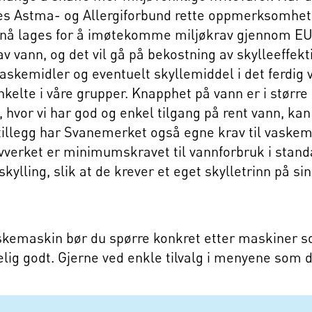
es Astma- og Allergiforbund rette oppmerksomhe
nå lages for å imøtekomme miljøkrav gjennom EU-
av vann, og det vil gå på bekostning av skylleeffekt
askemidler og eventuelt skyllemiddel i det ferdig
enkelte i våre grupper. Knapphet på vann er i størr
 hvor vi har god og enkel tilgang på rent vann, kan
I tillegg har Svanemerket også egne krav til vaske
ovverket er minimumskravet til vannforbruk i sta
skylling, slik at de krever et eget skylletrinn på s
skemaskin bør du spørre konkret etter maskiner so
elig godt. Gjerne ved enkle tilvalg i menyene som du