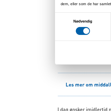
dem, eller som de har samlet
Valg av vaskema
Samtykkevalg
Nødvendig
Det er vesentlig at mask
den kan dokumentere en 
behov for et veldig ren
tøyvaskemiddel blir godt
tilstrekkelig. Temperatu
Les mer om middal
I dag ønsker imidlertid 