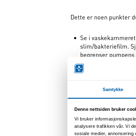
Dette er noen punkter d
Se i vaskekammeret,
slim/bakteriefilm. Sj
begrenser pumpens 
Det har blitt vanlig
ne vil for mange vær
og de problemer det
Samtykke
Du kan også kjøre e
blir du kvitt såperes
Denne nettsiden bruker coo
Det er viktig å la b
Vi bruker informasjonskapsler
Dette begrenser muli
analysere trafikken vår. Vi 
maskinen som ikke er 
sosiale medier, annonsering 