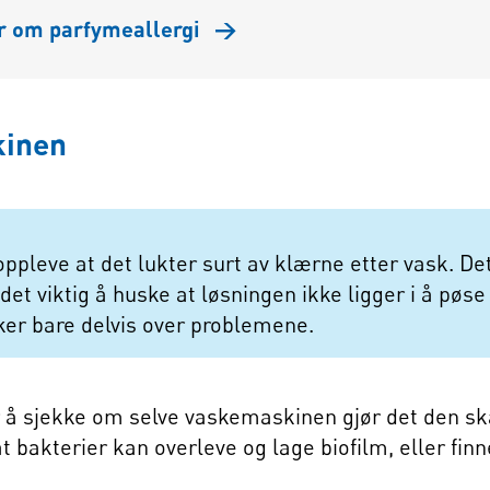
r om parfymeallergi
→
kinen
pleve at det lukter surt av klærne etter vask. D
det viktig å huske at løsningen ikke ligger i å pø
ker bare delvis over problemene.
 å sjekke om selve vaskemaskinen gjør det den sk
at bakterier kan overleve og lage biofilm, eller fin