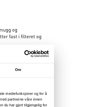
 mugg og
er fast i filteret og
i. En kokevask i ny og
ekst av mikroorganismer
Om
uker mer vann, men da
ask for å tørke ut.
iale mediefunksjoner og for å
i de delene av selve
 med partnerne våre innen
u har gjort tilgjengelig for