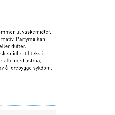
kommer til vaskemidler,
ernativ. Parfyme kan
ler dufter. I
skemidler til tekstil.
for alle med astma,
 av å forebygge sykdom.