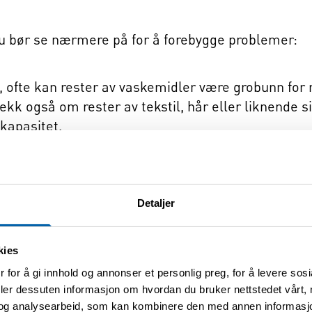
u bør se nærmere på for å forebygge problemer:
 ofte kan rester av vaskemidler være grobunn for
ekk også om rester av tekstil, hår eller liknende sitt
kapasitet.
ere å vaske med lavere temperatur for å spare energ
e et godt forebyggende tiltak for å begrense oppv
te kan føre med seg.
Detaljer
n ekstra runde med skylling ved hver vask. Det br
ter, både fra klær og i maskinen.
kies
åde døra og vaskekammeret stå åpent mellom hver v
 for å gi innhold og annonser et personlig preg, for å levere sos
gheten for oppvekst av mugg eller bakterier inne 
deler dessuten informasjon om hvordan du bruker nettstedet vårt,
lett synlige eller tilgjengelige.
og analysearbeid, som kan kombinere den med annen informasjon d