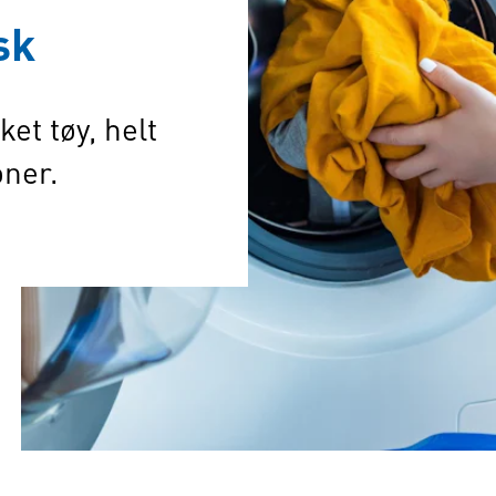
sk
et tøy, helt
oner.