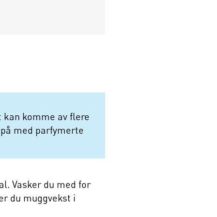
et kan komme av flere
se på med parfymerte
al. Vasker du med for
ner du muggvekst i