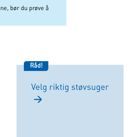
nne, bør du prøve å
Råd!
Velg riktig støvsuger
→