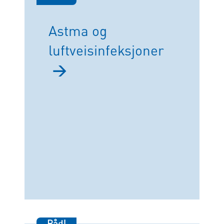
Astma og
luftveisinfeksjoner
→
Råd!