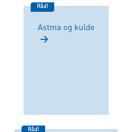
Råd!
Astma og kulde
→
Råd!