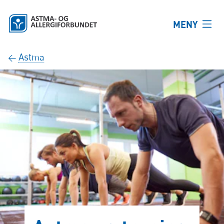
Hopp til hovedinnhold
MENY
Astma
←