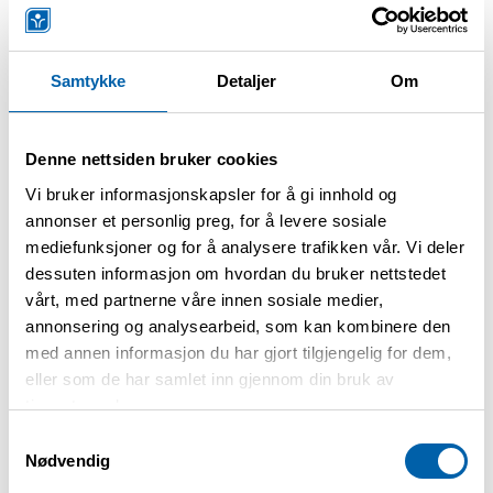
Lytt i iTunes
Samtykke
Detaljer
Om
Denne nettsiden bruker cookies
Vi bruker informasjonskapsler for å gi innhold og
Motivasjon for å komme i
annonser et personlig preg, for å levere sosiale
mediefunksjoner og for å analysere trafikken vår. Vi deler
gang:
dessuten informasjon om hvordan du bruker nettstedet
vårt, med partnerne våre innen sosiale medier,
annonsering og analysearbeid, som kan kombinere den
Her finner du enkle videoer med
med annen informasjon du har gjort tilgjengelig for dem,
treningsekspert Yngvar Andersen, med
eller som de har samlet inn gjennom din bruk av
forslag til korte hverdagstreninger for deg
tjenestene deres.
med astma. Øvelsene kan gjøres hjemme i
Samtykkevalg
stua med det du har tilgjengelig av utstyr.
Nødvendig
God trening!